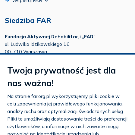
Wspieraj FAR
Siedziba FAR
Fundacja Aktywnej Rehabilitacji „FAR”
ul. Ludwika Idzikowskiego 16
00-710 Warszawa
tel./fax:
22 651 88 02
Twoja prywatność jest dla
tel.:
22 651 88 03
tel.:
22 858 26 39
nas ważna!
tel.:
22 642 22 91
Na stronie far.org.pl wykorzystujemy pliki cookie w
e-mail:
info@far.org.pl
celu zapewnienia jej prawidłowego funkcjonowania,
analizy ruchu oraz optymalizacji świadczonych usług.
Pliki te umożliwiają dostosowanie treści do preferencji
użytkowników, a informacje w nich zawarte mogą
Dostosuj cookies
pozwalać na identyfikację urządzenia lub