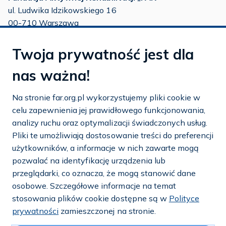
ul. Ludwika Idzikowskiego 16
00-710 Warszawa
tel./fax:
22 651 88 02
Twoja prywatność jest dla
tel.:
22 651 88 03
tel.:
22 858 26 39
nas ważna!
tel.:
22 642 22 91
Na stronie far.org.pl wykorzystujemy pliki cookie w
e-mail:
info@far.org.pl
celu zapewnienia jej prawidłowego funkcjonowania,
analizy ruchu oraz optymalizacji świadczonych usług.
Pliki te umożliwiają dostosowanie treści do preferencji
użytkowników, a informacje w nich zawarte mogą
Dostosuj cookies
pozwalać na identyfikację urządzenia lub
przeglądarki, co oznacza, że mogą stanowić dane
Mapa strony
osobowe. Szczegółowe informacje na temat
stosowania plików cookie dostępne są w
Polityce
Polityka prywatności i cookies
prywatności
zamieszczonej na stronie.