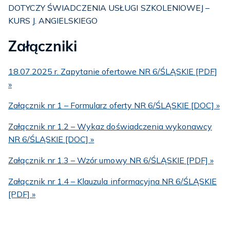
DOTYCZY ŚWIADCZENIA USŁUGI SZKOLENIOWEJ –
KURS J. ANGIELSKIEGO
Załączniki
18.07.2025 r. Zapytanie ofertowe NR 6/ŚLĄSKIE [PDF]
»
Załącznik nr 1 – Formularz oferty NR 6/ŚLĄSKIE [DOC] »
Załącznik nr 1.2 – Wykaz doświadczenia wykonawcy
NR 6/ŚLĄSKIE [DOC] »
Załącznik nr 1.3 – Wzór umowy NR 6/ŚLĄSKIE [PDF] »
Załącznik nr 1.4 – Klauzula informacyjna NR 6/ŚLĄSKIE
[PDF] »