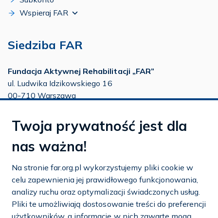
Wspieraj FAR
Siedziba FAR
Fundacja Aktywnej Rehabilitacji „FAR”
ul. Ludwika Idzikowskiego 16
00-710 Warszawa
tel./fax:
22 651 88 02
Twoja prywatność jest dla
tel.:
22 651 88 03
tel.:
22 858 26 39
nas ważna!
tel.:
22 642 22 91
Na stronie far.org.pl wykorzystujemy pliki cookie w
e-mail:
info@far.org.pl
celu zapewnienia jej prawidłowego funkcjonowania,
analizy ruchu oraz optymalizacji świadczonych usług.
Pliki te umożliwiają dostosowanie treści do preferencji
użytkowników, a informacje w nich zawarte mogą