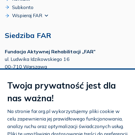
Subkonto
Wspieraj FAR
Siedziba FAR
Fundacja Aktywnej Rehabilitacji „FAR”
ul. Ludwika Idzikowskiego 16
00-710 Warszawa
tel./fax:
22 651 88 02
Twoja prywatność jest dla
tel.:
22 651 88 03
tel.:
22 858 26 39
nas ważna!
tel.:
22 642 22 91
Na stronie far.org.pl wykorzystujemy pliki cookie w
e-mail:
info@far.org.pl
celu zapewnienia jej prawidłowego funkcjonowania,
analizy ruchu oraz optymalizacji świadczonych usług.
Pliki te umożliwiają dostosowanie treści do preferencji