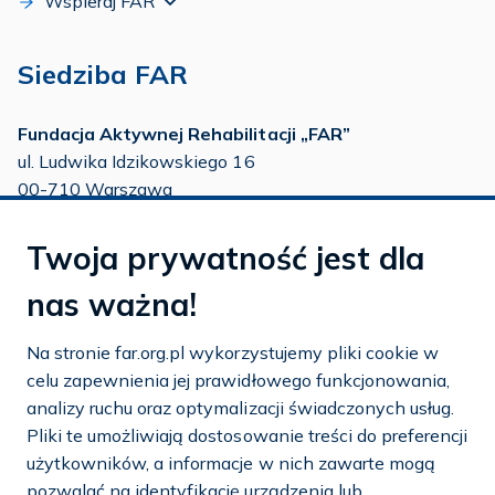
Wspieraj FAR
Siedziba FAR
Fundacja Aktywnej Rehabilitacji „FAR”
ul. Ludwika Idzikowskiego 16
00-710 Warszawa
tel./fax:
22 651 88 02
Twoja prywatność jest dla
tel.:
22 651 88 03
tel.:
22 858 26 39
nas ważna!
tel.:
22 642 22 91
Na stronie far.org.pl wykorzystujemy pliki cookie w
e-mail:
info@far.org.pl
celu zapewnienia jej prawidłowego funkcjonowania,
analizy ruchu oraz optymalizacji świadczonych usług.
Pliki te umożliwiają dostosowanie treści do preferencji
użytkowników, a informacje w nich zawarte mogą
Dostosuj cookies
pozwalać na identyfikację urządzenia lub