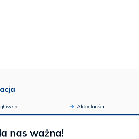
acja
 główna
Aktualności
acji
Dostępność
amy FAR
Szkolenia
la nas ważna!
zone programy
Archiwum