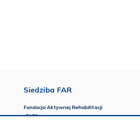
Siedziba FAR
Fundacja Aktywnej Rehabilitacji
„FAR”
ul. Ludwika Idzikowskiego 16
00-710 Warszawa