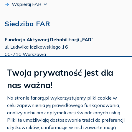
Wspieraj FAR
Siedziba FAR
Fundacja Aktywnej Rehabilitacji „FAR”
ul. Ludwika Idzikowskiego 16
00-710 Warszawa
tel./fax:
22 651 88 02
Twoja prywatność jest dla
tel.:
22 651 88 03
tel.:
22 858 26 39
nas ważna!
tel.:
22 642 22 91
Na stronie far.org.pl wykorzystujemy pliki cookie w
e-mail:
info@far.org.pl
celu zapewnienia jej prawidłowego funkcjonowania,
analizy ruchu oraz optymalizacji świadczonych usług.
Pliki te umożliwiają dostosowanie treści do preferencji
użytkowników, a informacje w nich zawarte mogą
Dostosuj cookies