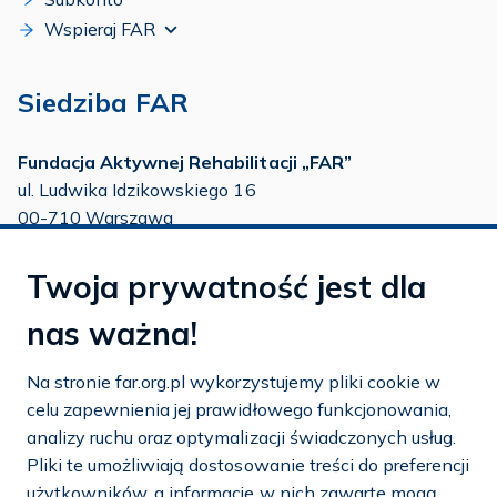
Wspieraj FAR
Siedziba FAR
Fundacja Aktywnej Rehabilitacji „FAR”
ul. Ludwika Idzikowskiego 16
00-710 Warszawa
tel./fax:
22 651 88 02
Twoja prywatność jest dla
tel.:
22 651 88 03
tel.:
22 858 26 39
nas ważna!
tel.:
22 642 22 91
Na stronie far.org.pl wykorzystujemy pliki cookie w
e-mail:
info@far.org.pl
celu zapewnienia jej prawidłowego funkcjonowania,
analizy ruchu oraz optymalizacji świadczonych usług.
Pliki te umożliwiają dostosowanie treści do preferencji
użytkowników, a informacje w nich zawarte mogą