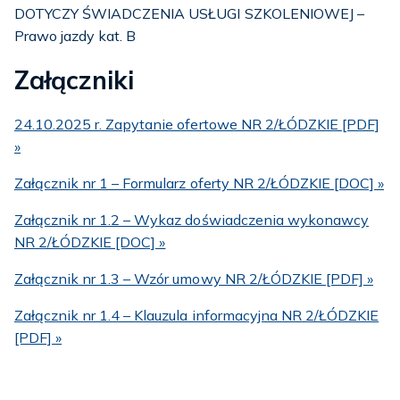
DOTYCZY ŚWIADCZENIA USŁUGI SZKOLENIOWEJ –
Prawo jazdy kat. B
Załączniki
24.10.2025 r. Zapytanie ofertowe NR 2/ŁÓDZKIE [PDF]
»
Załącznik nr 1 – Formularz oferty NR 2/ŁÓDZKIE [DOC] »
Załącznik nr 1.2 – Wykaz doświadczenia wykonawcy
NR 2/ŁÓDZKIE [DOC] »
Załącznik nr 1.3 – Wzór umowy NR 2/ŁÓDZKIE [PDF] »
Załącznik nr 1.4 – Klauzula informacyjna NR 2/ŁÓDZKIE
[PDF] »