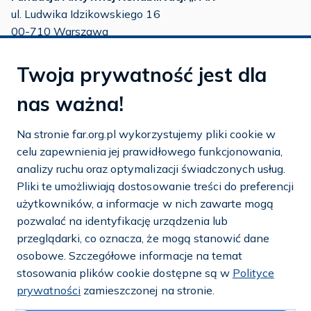
ul. Ludwika Idzikowskiego 16
00-710 Warszawa
tel./fax:
22 651 88 02
Twoja prywatność jest dla
tel.:
22 651 88 03
tel.:
22 858 26 39
nas ważna!
tel.:
22 642 22 91
Na stronie far.org.pl wykorzystujemy pliki cookie w
e-mail:
info@far.org.pl
celu zapewnienia jej prawidłowego funkcjonowania,
analizy ruchu oraz optymalizacji świadczonych usług.
Pliki te umożliwiają dostosowanie treści do preferencji
użytkowników, a informacje w nich zawarte mogą
Dostosuj cookies
pozwalać na identyfikację urządzenia lub
przeglądarki, co oznacza, że mogą stanowić dane
Mapa strony
osobowe. Szczegółowe informacje na temat
stosowania plików cookie dostępne są w
Polityce
Polityka prywatności i cookies
prywatności
zamieszczonej na stronie.