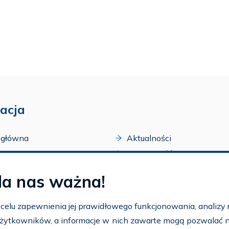
acja
 główna
Aktualności
acji
Dostępność
amy FAR
Szkolenia
la nas ważna!
zone programy
Archiwum
arium
Ogłoszenia
w celu zapewnienia jej prawidłowego funkcjonowania, analizy r
t
 użytkowników, a informacje w nich zawarte mogą pozwalać na 