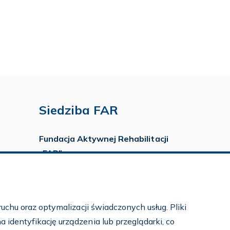
Siedziba FAR
Fundacja Aktywnej Rehabilitacji
„FAR”
ul. Ludwika Idzikowskiego 16
00-710 Warszawa
tel./fax:
22 651 88 02
uchu oraz optymalizacji świadczonych usług. Pliki
tel.:
22 651 88 03
identyfikację urządzenia lub przeglądarki, co