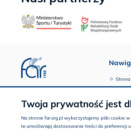
Nawig
Strona
O Fund
Profil FAR w serwisie Youtube
Progr
Profil FAR w serwisie Facebook
Twoja prywatność jest d
Zakońc
Profil FAR w serwisie Instagram
Kalend
Na stronie far.org.pl wykorzystujemy pliki cookie 
Kontak
te umożliwiają dostosowanie treści do preferencji