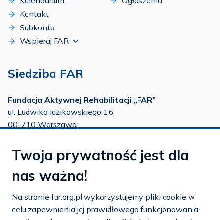
Kalendarium
Ogłoszenia
Kontakt
Subkonto
Wspieraj FAR
Siedziba FAR
Fundacja Aktywnej Rehabilitacji „FAR”
ul. Ludwika Idzikowskiego 16
00-710 Warszawa
tel./fax:
22 651 88 02
Twoja prywatność jest dla
tel.:
22 651 88 03
tel.:
22 858 26 39
nas ważna!
tel.:
22 642 22 91
Na stronie far.org.pl wykorzystujemy pliki cookie w
e-mail:
info@far.org.pl
celu zapewnienia jej prawidłowego funkcjonowania,