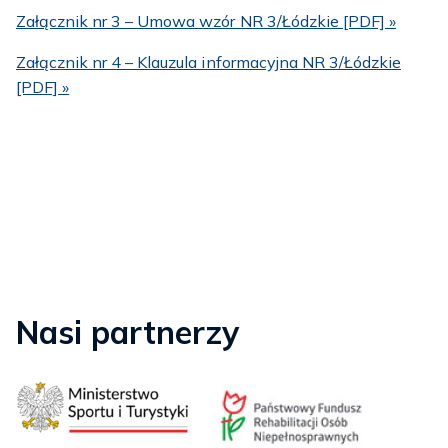
Załącznik nr 3 – Umowa wzór NR 3/Łódzkie [PDF] »
Załącznik nr 4 – Klauzula informacyjna NR 3/Łódzkie
[PDF] »
Nasi partnerzy