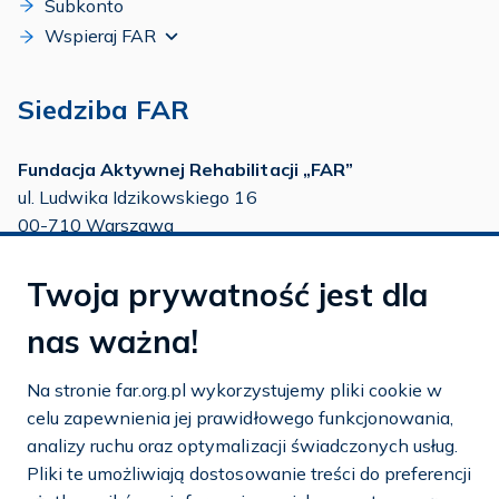
Subkonto
Wspieraj FAR
Siedziba FAR
Fundacja Aktywnej Rehabilitacji „FAR”
ul. Ludwika Idzikowskiego 16
00-710 Warszawa
tel./fax:
22 651 88 02
Twoja prywatność jest dla
tel.:
22 651 88 03
tel.:
22 858 26 39
nas ważna!
tel.:
22 642 22 91
Na stronie far.org.pl wykorzystujemy pliki cookie w
e-mail:
info@far.org.pl
celu zapewnienia jej prawidłowego funkcjonowania,
analizy ruchu oraz optymalizacji świadczonych usług.
Pliki te umożliwiają dostosowanie treści do preferencji