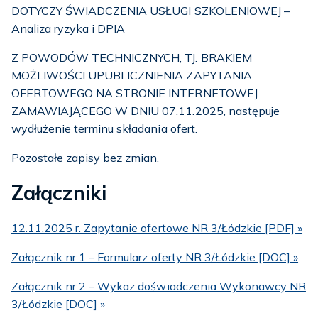
DOTYCZY ŚWIADCZENIA USŁUGI SZKOLENIOWEJ –
Analiza ryzyka i DPIA
Z POWODÓW TECHNICZNYCH, TJ. BRAKIEM
MOŻLIWOŚCI UPUBLICZNIENIA ZAPYTANIA
OFERTOWEGO NA STRONIE INTERNETOWEJ
ZAMAWIAJĄCEGO W DNIU 07.11.2025, następuje
wydłużenie terminu składania ofert.
Pozostałe zapisy bez zmian.
Załączniki
12.11.2025 r. Zapytanie ofertowe NR 3/Łódzkie [PDF] »
Załącznik nr 1 – Formularz oferty NR 3/Łódzkie [DOC] »
Załącznik nr 2 – Wykaz doświadczenia Wykonawcy NR
3/Łódzkie [DOC] »