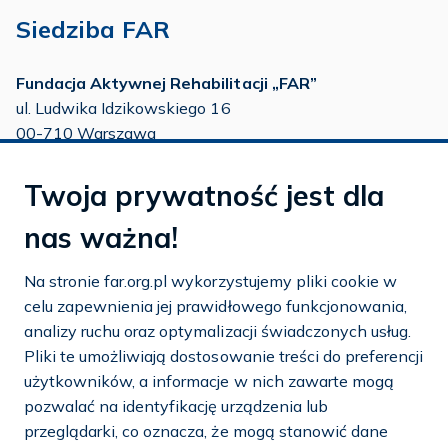
Siedziba FAR
Fundacja Aktywnej Rehabilitacji „FAR”
ul. Ludwika Idzikowskiego 16
00-710 Warszawa
tel./fax:
22 651 88 02
Twoja prywatność jest dla
tel.:
22 651 88 03
tel.:
22 858 26 39
nas ważna!
tel.:
22 642 22 91
Na stronie far.org.pl wykorzystujemy pliki cookie w
e-mail:
info@far.org.pl
celu zapewnienia jej prawidłowego funkcjonowania,
analizy ruchu oraz optymalizacji świadczonych usług.
Pliki te umożliwiają dostosowanie treści do preferencji
użytkowników, a informacje w nich zawarte mogą
Dostosuj cookies
pozwalać na identyfikację urządzenia lub
przeglądarki, co oznacza, że mogą stanowić dane
Mapa strony