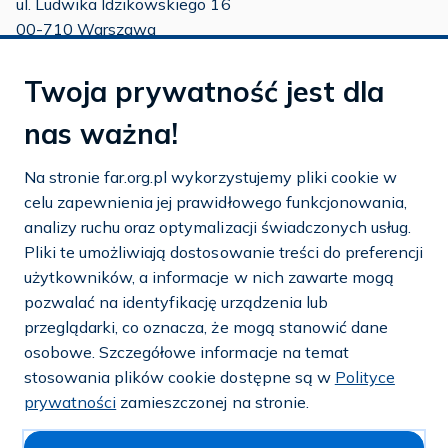
ul. Ludwika Idzikowskiego 16
00-710 Warszawa
tel./fax:
22 651 88 02
Twoja prywatność jest dla
tel.:
22 651 88 03
tel.:
22 858 26 39
nas ważna!
tel.:
22 642 22 91
Na stronie far.org.pl wykorzystujemy pliki cookie w
e-mail:
info@far.org.pl
celu zapewnienia jej prawidłowego funkcjonowania,
analizy ruchu oraz optymalizacji świadczonych usług.
Pliki te umożliwiają dostosowanie treści do preferencji
użytkowników, a informacje w nich zawarte mogą
Dostosuj cookies
pozwalać na identyfikację urządzenia lub
przeglądarki, co oznacza, że mogą stanowić dane
Mapa strony
osobowe. Szczegółowe informacje na temat
stosowania plików cookie dostępne są w
Polityce
Polityka prywatności i cookies
prywatności
zamieszczonej na stronie.
© 2026 — FAR.org.pl