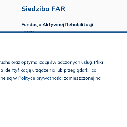
Siedziba FAR
Fundacja Aktywnej Rehabilitacji
„FAR”
ul. Ludwika Idzikowskiego 16
00-710 Warszawa
tel./fax:
22 651 88 02
uchu oraz optymalizacji świadczonych usług. Pliki
tel.:
22 651 88 03
identyfikację urządzenia lub przeglądarki, co
tel.:
22 858 26 39
pne są w
Polityce prywatności
zamieszczonej na
tel.:
22 642 22 91
e-mail:
info@far.org.pl