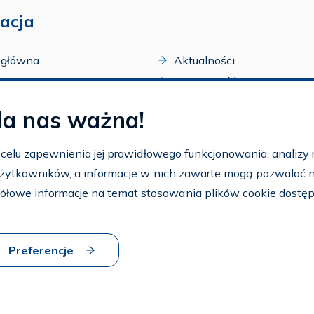
acja
 główna
Aktualności
acji
Dostępność
amy FAR
Szkolenia
la nas ważna!
zone programy
Archiwum
arium
Ogłoszenia
w celu zapewnienia jej prawidłowego funkcjonowania, analizy r
t
 użytkowników, a informacje w nich zawarte mogą pozwalać na 
nto
ółowe informacje na temat stosowania plików cookie dostę
aj FAR
Preferencje
 strony
Dostosuj cookies