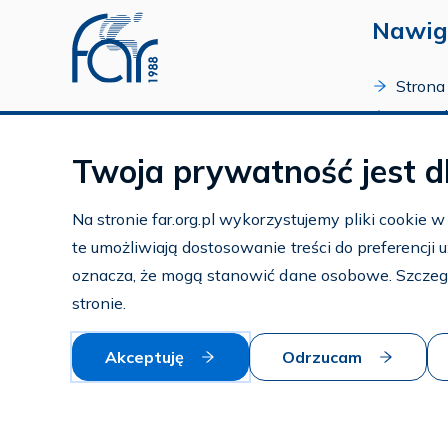
Nawig
Strona
O Fund
Profil FAR w serwisie Youtube
Progr
Profil FAR w serwisie Facebook
Twoja prywatność jest d
Zakońc
Profil FAR w serwisie Instagram
Kalend
Na stronie far.org.pl wykorzystujemy pliki cookie 
Kontak
te umożliwiają dostosowanie treści do preferencji
Subko
oznacza, że mogą stanowić dane osobowe. Szczeg
Wspier
stronie.
Akceptuję
Odrzucam
© 2026 — FAR.org.pl
Polityka prywatności i cookies
Mapa