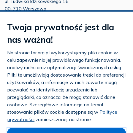
ul. Ludwika Idzikowskiego 16
00-710 Warszawa
tel./fax:
22 651 88 02
Twoja prywatność jest dla
tel.:
22 651 88 03
tel.:
22 858 26 39
nas ważna!
tel.:
22 642 22 91
Na stronie far.org.pl wykorzystujemy pliki cookie w
e-mail:
info@far.org.pl
celu zapewnienia jej prawidłowego funkcjonowania,
analizy ruchu oraz optymalizacji świadczonych usług.
Pliki te umożliwiają dostosowanie treści do preferencji
użytkowników, a informacje w nich zawarte mogą
Dostosuj cookies
pozwalać na identyfikację urządzenia lub
przeglądarki, co oznacza, że mogą stanowić dane
Mapa strony
osobowe. Szczegółowe informacje na temat
stosowania plików cookie dostępne są w
Polityce
Polityka prywatności i cookies
prywatności
zamieszczonej na stronie.
© 2026 — FAR.org.pl