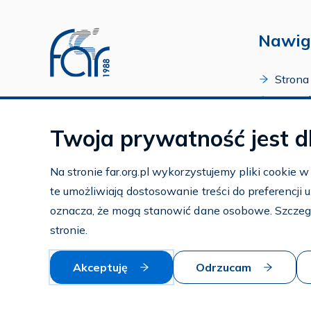
Nawig
Strona
O Fund
Profil FAR w serwisie Youtube
Progr
Profil FAR w serwisie Facebook
Twoja prywatność jest d
Zakońc
Profil FAR w serwisie Instagram
Kalend
Na stronie far.org.pl wykorzystujemy pliki cookie 
Kontak
te umożliwiają dostosowanie treści do preferencji
Subko
oznacza, że mogą stanowić dane osobowe. Szczeg
Wspier
stronie.
Akceptuję
Odrzucam