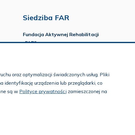
Siedziba FAR
Fundacja Aktywnej Rehabilitacji
„FAR”
ul. Ludwika Idzikowskiego 16
00-710 Warszawa
tel./fax:
22 651 88 02
uchu oraz optymalizacji świadczonych usług. Pliki
tel.:
22 651 88 03
identyfikację urządzenia lub przeglądarki, co
tel.:
22 858 26 39
pne są w
Polityce prywatności
zamieszczonej na
tel.:
22 642 22 91
e-mail:
info@far.org.pl