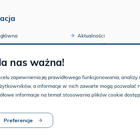
acja
 główna
Aktualności
acji
Dostępność
amy FAR
Szkolenia
la nas ważna!
zone programy
Archiwum
arium
Ogłoszenia
w celu zapewnienia jej prawidłowego funkcjonowania, analizy r
t
 użytkowników, a informacje w nich zawarte mogą pozwalać na 
nto
ółowe informacje na temat stosowania plików cookie dostę
aj FAR
Preferencje