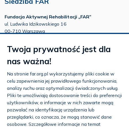
Siedziba FAR
Fundacja Aktywnej Rehabilitacji „FAR”
ul. Ludwika Idzikowskiego 16
00-710 Warszawa
tel./fax:
22 651 88 02
Twoja prywatność jest dla
tel.:
22 651 88 03
tel.:
22 858 26 39
nas ważna!
tel.:
22 642 22 91
Na stronie far.org.pl wykorzystujemy pliki cookie w
e-mail:
info@far.org.pl
celu zapewnienia jej prawidłowego funkcjonowania,
analizy ruchu oraz optymalizacji świadczonych usług.
Pliki te umożliwiają dostosowanie treści do preferencji
użytkowników, a informacje w nich zawarte mogą
Dostosuj cookies
pozwalać na identyfikację urządzenia lub
przeglądarki, co oznacza, że mogą stanowić dane
Mapa strony
osobowe. Szczegółowe informacje na temat