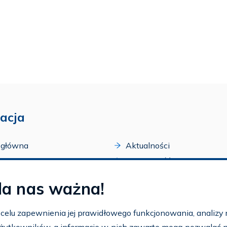
acja
 główna
Aktualności
acji
Dostępność
amy FAR
Szkolenia
la nas ważna!
zone programy
Archiwum
arium
Ogłoszenia
w celu zapewnienia jej prawidłowego funkcjonowania, analizy r
t