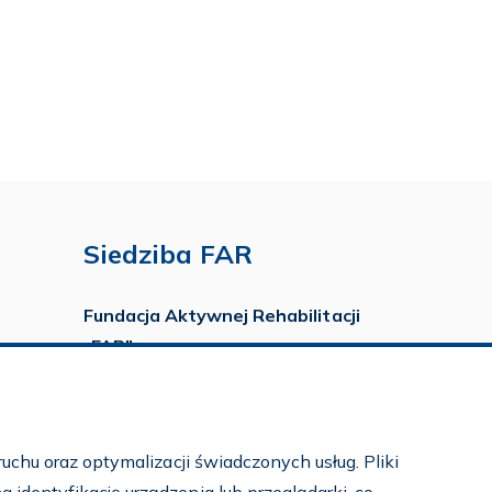
Siedziba FAR
Fundacja Aktywnej Rehabilitacji
„FAR”
ul. Ludwika Idzikowskiego 16
00-710 Warszawa
tel./fax:
22 651 88 02
uchu oraz optymalizacji świadczonych usług. Pliki
tel.:
22 651 88 03