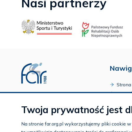
Nasi partnerzy
Nawig
Strona
O Fund
Profil FAR w serwisie Youtube
Progr
Profil FAR w serwisie Facebook
Twoja prywatność jest d
Zakońc
Profil FAR w serwisie Instagram
Kalend
Na stronie far.org.pl wykorzystujemy pliki cookie 
Kontak