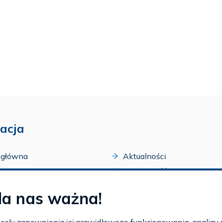
acja
 główna
Aktualności
acji
Dostępność
amy FAR
Szkolenia
la nas ważna!
zone programy
Archiwum
arium
Ogłoszenia