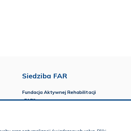
Siedziba FAR
Fundacja Aktywnej Rehabilitacji
„FAR”
ul. Ludwika Idzikowskiego 16
00-710 Warszawa
tel./fax:
22 651 88 02