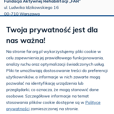
Fundacja Aktywnej Rehabilitacji „FAR”
ul. Ludwika Idzikowskiego 16
00-710 Warszawa
tel./fax:
22 651 88 02
Twoja prywatność jest dla
tel.:
22 651 88 03
tel.:
22 858 26 39
nas ważna!
tel.:
22 642 22 91
Na stronie far.org.pl wykorzystujemy pliki cookie w
e-mail:
info@far.org.pl
celu zapewnienia jej prawidłowego funkcjonowania,
analizy ruchu oraz optymalizacji świadczonych usług.
Pliki te umożliwiają dostosowanie treści do preferencji
użytkowników, a informacje w nich zawarte mogą
Dostosuj cookies
pozwalać na identyfikację urządzenia lub
przeglądarki, co oznacza, że mogą stanowić dane
Mapa strony
osobowe. Szczegółowe informacje na temat
stosowania plików cookie dostępne są w
Polityce
Polityka prywatności i cookies
prywatności
zamieszczonej na stronie.