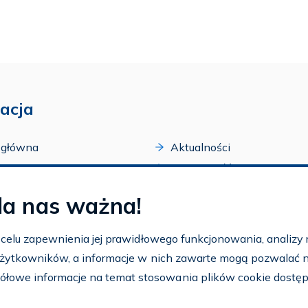
acja
 główna
Aktualności
acji
Dostępność
amy FAR
Szkolenia
la nas ważna!
zone programy
Archiwum
arium
Ogłoszenia
w celu zapewnienia jej prawidłowego funkcjonowania, analizy r
t
 użytkowników, a informacje w nich zawarte mogą pozwalać na 
nto
ółowe informacje na temat stosowania plików cookie dostę
aj FAR