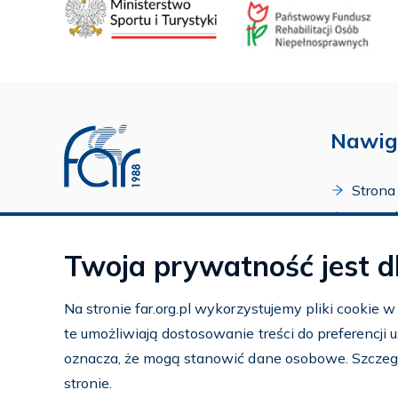
Nawig
Strona
O Fund
Profil FAR w serwisie Youtube
Progr
Profil FAR w serwisie Facebook
Twoja prywatność jest d
Zakońc
Profil FAR w serwisie Instagram
Kalend
Na stronie far.org.pl wykorzystujemy pliki cookie 
Kontak
te umożliwiają dostosowanie treści do preferencji
Subko
oznacza, że mogą stanowić dane osobowe. Szczeg
Wspier
stronie.