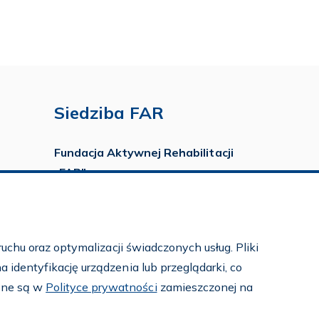
Siedziba FAR
Fundacja Aktywnej Rehabilitacji
„FAR”
ul. Ludwika Idzikowskiego 16
00-710 Warszawa
tel./fax:
22 651 88 02
uchu oraz optymalizacji świadczonych usług. Pliki
tel.:
22 651 88 03
identyfikację urządzenia lub przeglądarki, co
tel.:
22 858 26 39
pne są w
Polityce prywatności
zamieszczonej na
tel.:
22 642 22 91