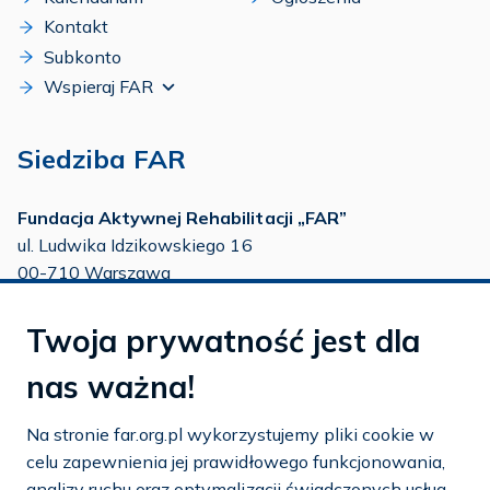
Kontakt
Subkonto
Wspieraj FAR
Siedziba FAR
Fundacja Aktywnej Rehabilitacji „FAR”
ul. Ludwika Idzikowskiego 16
00-710 Warszawa
tel./fax:
22 651 88 02
Twoja prywatność jest dla
tel.:
22 651 88 03
tel.:
22 858 26 39
nas ważna!
tel.:
22 642 22 91
Na stronie far.org.pl wykorzystujemy pliki cookie w
e-mail:
info@far.org.pl
celu zapewnienia jej prawidłowego funkcjonowania,
analizy ruchu oraz optymalizacji świadczonych usług.