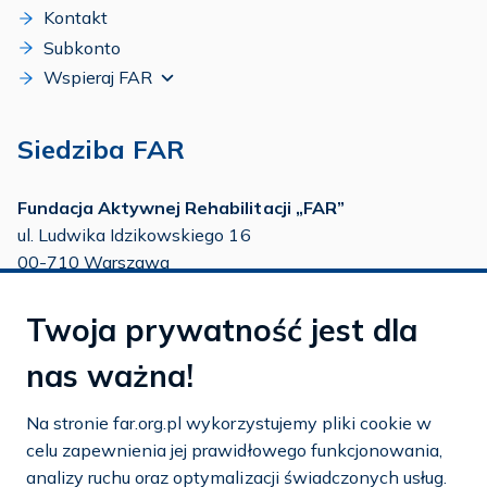
Kontakt
Subkonto
Wspieraj FAR
Siedziba FAR
Fundacja Aktywnej Rehabilitacji „FAR”
ul. Ludwika Idzikowskiego 16
00-710 Warszawa
tel./fax:
22 651 88 02
Twoja prywatność jest dla
tel.:
22 651 88 03
tel.:
22 858 26 39
nas ważna!
tel.:
22 642 22 91
Na stronie far.org.pl wykorzystujemy pliki cookie w
e-mail:
info@far.org.pl
celu zapewnienia jej prawidłowego funkcjonowania,
analizy ruchu oraz optymalizacji świadczonych usług.