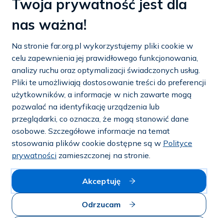
Twoja prywatność jest dla
Fundacja Aktywnej Rehabilitacji „FAR”
nas ważna!
ul. Ludwika Idzikowskiego 16
00-710 Warszawa
Na stronie far.org.pl wykorzystujemy pliki cookie w
tel./fax:
22 651 88 02
celu zapewnienia jej prawidłowego funkcjonowania,
tel.:
22 651 88 03
analizy ruchu oraz optymalizacji świadczonych usług.
tel.:
22 858 26 39
Pliki te umożliwiają dostosowanie treści do preferencji
tel.:
22 642 22 91
użytkowników, a informacje w nich zawarte mogą
pozwalać na identyfikację urządzenia lub
e-mail:
info@far.org.pl
przeglądarki, co oznacza, że mogą stanowić dane
osobowe. Szczegółowe informacje na temat
stosowania plików cookie dostępne są w
Polityce
prywatności
zamieszczonej na stronie.
Dostosuj cookies
Akceptuję
Mapa strony
Odrzucam
Polityka prywatności i cookies