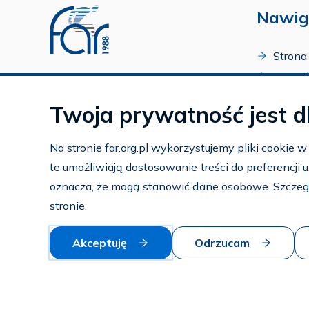
Nawig
Strona
O Fund
Profil FAR w serwisie Youtube
Progr
Profil FAR w serwisie Facebook
Twoja prywatność jest d
Zakońc
Profil FAR w serwisie Instagram
Kalend
Na stronie far.org.pl wykorzystujemy pliki cookie 
Kontak
te umożliwiają dostosowanie treści do preferencji
Subko
oznacza, że mogą stanowić dane osobowe. Szczeg
Wspier
stronie.
Akceptuję
Odrzucam
© 2026 — FAR.org.pl
Polityka prywatności i cookies
Mapa