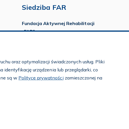
Siedziba FAR
Fundacja Aktywnej Rehabilitacji
„FAR”
ul. Ludwika Idzikowskiego 16
00-710 Warszawa
tel./fax:
22 651 88 02
uchu oraz optymalizacji świadczonych usług. Pliki
tel.:
22 651 88 03
identyfikację urządzenia lub przeglądarki, co
tel.:
22 858 26 39
pne są w
Polityce prywatności
zamieszczonej na
tel.:
22 642 22 91
e-mail:
info@far.org.pl