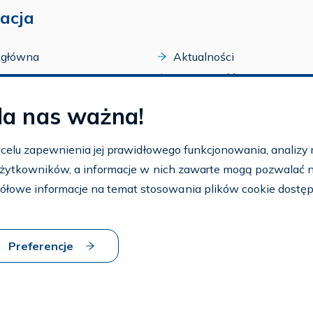
acja
 główna
Aktualności
acji
Dostępność
amy FAR
Szkolenia
la nas ważna!
zone programy
Archiwum
arium
Ogłoszenia
w celu zapewnienia jej prawidłowego funkcjonowania, analizy r
t
 użytkowników, a informacje w nich zawarte mogą pozwalać na 
nto
ółowe informacje na temat stosowania plików cookie dostę
aj FAR
Preferencje
 strony
Dostosuj cookies