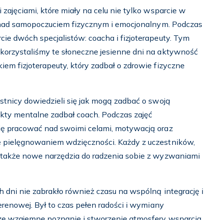
zajęciami, które miały na celu nie tylko wsparcie w
ę nad samopoczuciem fizycznym i emocjonalnym. Podczas
ie dwóch specjalistów: coacha i fizjoterapeuty. Tym
korzystaliśmy te słoneczne jesienne dni na aktywność
em fizjoterapeuty, który zadbał o zdrowie fizyczne
stnicy dowiedzieli się jak mogą zadbać o swoją
ekty mentalne zadbał coach. Podczas zajęć
ję pracować nad swoimi celami, motywacją oraz
 pielęgnowaniem wdzięczności. Każdy z uczestników,
 także nowe narzędzia do radzenia sobie z wyzwaniami
 dni nie zabrakło również czasu na wspólną integrację i
erenowej. Był to czas pełen radości i wymiany
sze wzajemne poznanie i stworzenie atmosfery wsparcia.