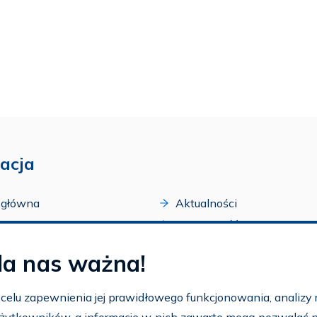
acja
 główna
Aktualności
acji
Dostępność
amy FAR
Szkolenia
la nas ważna!
zone programy
Archiwum
arium
Ogłoszenia
w celu zapewnienia jej prawidłowego funkcjonowania, analizy r
t