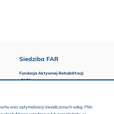
Siedziba FAR
Fundacja Aktywnej Rehabilitacji
„FAR”
ul. Ludwika Idzikowskiego 16
00-710 Warszawa
tel./fax:
22 651 88 02
uchu oraz optymalizacji świadczonych usług. Pliki
tel.:
22 651 88 03