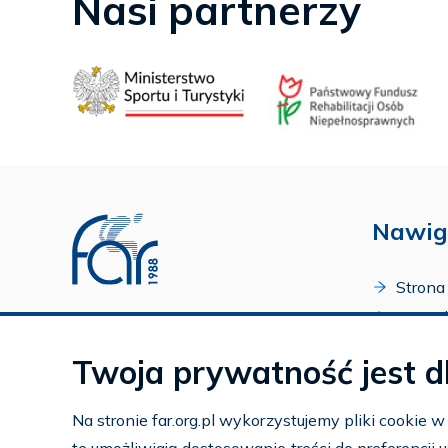
Nasi partnerzy
Nawig
Strona
O Fund
Profil FAR w serwisie Youtube
Progr
Profil FAR w serwisie Facebook
Twoja prywatność jest d
Zakońc
Profil FAR w serwisie Instagram
Kalend
Na stronie far.org.pl wykorzystujemy pliki cookie 
Kontak