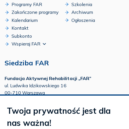
Programy FAR
Szkolenia
Zakończone programy
Archiwum
Kalendarium
Ogłoszenia
Kontakt
Subkonto
Wspieraj FAR
Siedziba FAR
Fundacja Aktywnej Rehabilitacji „FAR”
ul. Ludwika Idzikowskiego 16
00-710 Warszawa
tel./fax:
22 651 88 02
Twoja prywatność jest dla
tel.:
22 651 88 03
tel.:
22 858 26 39
nas ważna!
tel.:
22 642 22 91