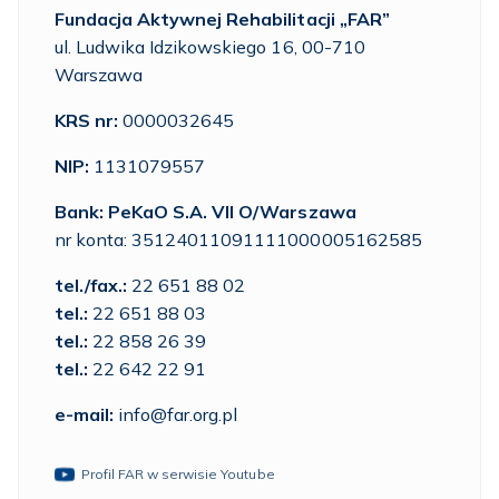
Fundacja Aktywnej Rehabilitacji „FAR”
ul. Ludwika Idzikowskiego 16, 00-710
Warszawa
KRS nr:
0000032645
NIP:
1131079557
Bank: PeKaO S.A. VII O/Warszawa
nr konta: 35124011091111000005162585
tel./fax.:
22 651 88 02
tel.:
22 651 88 03
tel.:
22 858 26 39
tel.:
22 642 22 91
e-mail:
info@far.org.pl
Profil FAR w serwisie Youtube