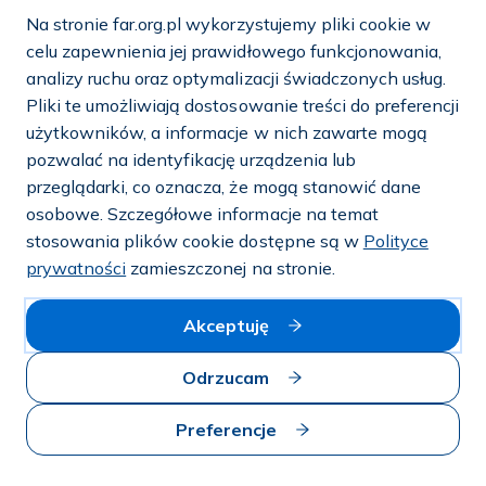
Na stronie far.org.pl wykorzystujemy pliki cookie w
e-mail:
info@far.org.pl
celu zapewnienia jej prawidłowego funkcjonowania,
analizy ruchu oraz optymalizacji świadczonych usług.
Pliki te umożliwiają dostosowanie treści do preferencji
użytkowników, a informacje w nich zawarte mogą
Dostosuj cookies
pozwalać na identyfikację urządzenia lub
przeglądarki, co oznacza, że mogą stanowić dane
Mapa strony
osobowe. Szczegółowe informacje na temat
stosowania plików cookie dostępne są w
Polityce
Polityka prywatności i cookies
prywatności
zamieszczonej na stronie.
© 2026 — FAR.org.pl
Akceptuję
Odrzucam
Preferencje