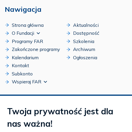
Nawigacja
Strona główna
Aktualności
O Fundacji
Dostępność
Programy FAR
Szkolenia
Zakończone programy
Archiwum
Kalendarium
Ogłoszenia
Kontakt
Subkonto
Wspieraj FAR
Siedziba FAR
Twoja prywatność jest dla
Fundacja Aktywnej Rehabilitacji „FAR”
nas ważna!
ul. Ludwika Idzikowskiego 16
00-710 Warszawa