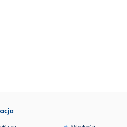
acja
 główna
Aktualności