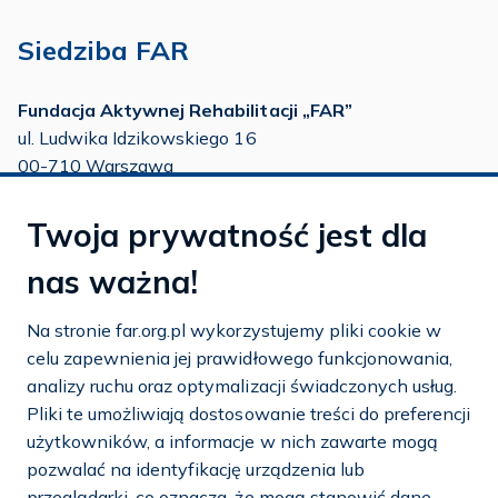
Siedziba FAR
Fundacja Aktywnej Rehabilitacji „FAR”
ul. Ludwika Idzikowskiego 16
00-710 Warszawa
tel./fax:
22 651 88 02
Twoja prywatność jest dla
tel.:
22 651 88 03
tel.:
22 858 26 39
nas ważna!
tel.:
22 642 22 91
Na stronie far.org.pl wykorzystujemy pliki cookie w
e-mail:
info@far.org.pl
celu zapewnienia jej prawidłowego funkcjonowania,
analizy ruchu oraz optymalizacji świadczonych usług.
Pliki te umożliwiają dostosowanie treści do preferencji
użytkowników, a informacje w nich zawarte mogą
Dostosuj cookies
pozwalać na identyfikację urządzenia lub
przeglądarki, co oznacza, że mogą stanowić dane