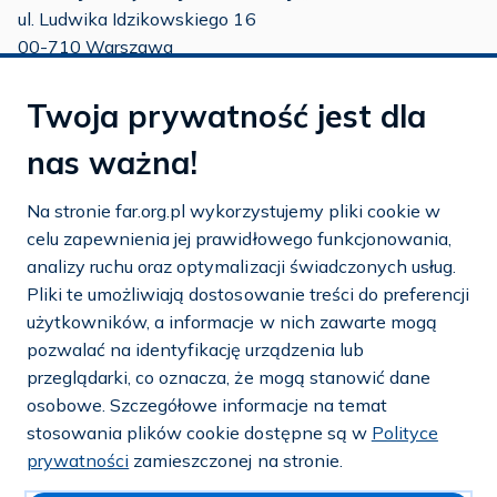
ul. Ludwika Idzikowskiego 16
00-710 Warszawa
tel./fax:
22 651 88 02
Twoja prywatność jest dla
tel.:
22 651 88 03
tel.:
22 858 26 39
nas ważna!
tel.:
22 642 22 91
Na stronie far.org.pl wykorzystujemy pliki cookie w
e-mail:
info@far.org.pl
celu zapewnienia jej prawidłowego funkcjonowania,
analizy ruchu oraz optymalizacji świadczonych usług.
Pliki te umożliwiają dostosowanie treści do preferencji
użytkowników, a informacje w nich zawarte mogą
Dostosuj cookies
pozwalać na identyfikację urządzenia lub
przeglądarki, co oznacza, że mogą stanowić dane
Mapa strony
osobowe. Szczegółowe informacje na temat
stosowania plików cookie dostępne są w
Polityce
Polityka prywatności i cookies
prywatności
zamieszczonej na stronie.
© 2026 — FAR.org.pl