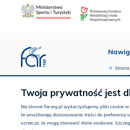
Nawig
Strona
O Fund
Profil FAR w serwisie Youtube
Progr
Profil FAR w serwisie Facebook
Twoja prywatność jest d
Zakońc
Profil FAR w serwisie Instagram
Kalend
Na stronie far.org.pl wykorzystujemy pliki cookie 
Kontak
te umożliwiają dostosowanie treści do preferencji
Subko
oznacza, że mogą stanowić dane osobowe. Szczeg
Wspier