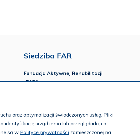
Siedziba FAR
Fundacja Aktywnej Rehabilitacji
„FAR”
ul. Ludwika Idzikowskiego 16
00-710 Warszawa
tel./fax:
22 651 88 02
uchu oraz optymalizacji świadczonych usług. Pliki
tel.:
22 651 88 03
identyfikację urządzenia lub przeglądarki, co
tel.:
22 858 26 39
pne są w
Polityce prywatności
zamieszczonej na
tel.:
22 642 22 91