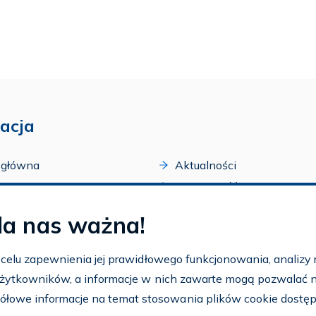
acja
 główna
Aktualności
acji
Dostępność
amy FAR
Szkolenia
la nas ważna!
zone programy
Archiwum
arium
Ogłoszenia
w celu zapewnienia jej prawidłowego funkcjonowania, analizy r
t
 użytkowników, a informacje w nich zawarte mogą pozwalać na 
nto
ółowe informacje na temat stosowania plików cookie dostę
aj FAR