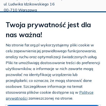
ul. Ludwika Idzikowskiego 16
00-710 Warszawa
tel./fax:
22 651 88 02
Twoja prywatność jest dla
tel.:
22 651 88 03
tel.:
22 858 26 39
nas ważna!
tel.:
22 642 22 91
Na stronie far.org.pl wykorzystujemy pliki cookie w
e-mail:
info@far.org.pl
celu zapewnienia jej prawidłowego funkcjonowania,
analizy ruchu oraz optymalizacji świadczonych usług.
Pliki te umożliwiają dostosowanie treści do preferencji
użytkowników, a informacje w nich zawarte mogą
Dostosuj cookies
pozwalać na identyfikację urządzenia lub
przeglądarki, co oznacza, że mogą stanowić dane
Mapa strony
osobowe. Szczegółowe informacje na temat
stosowania plików cookie dostępne są w
Polityce
Polityka prywatności i cookies
prywatności
zamieszczonej na stronie.
© 2026 — FAR.org.pl