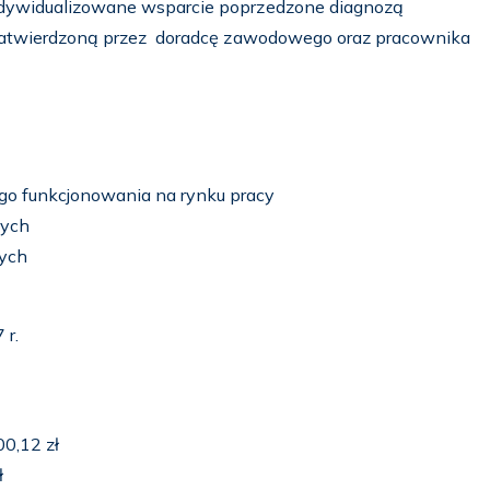
indywidualizowane wsparcie poprzedzone diagnozą
i zatwierdzoną przez doradcę zawodowego oraz pracownika
go funkcjonowania na rynku pracy
nych
wych
 r.
0,12 zł
ł