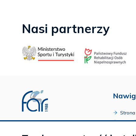
Nasi partnerzy
Nawig
Strona
O Fund
Profil FAR w serwisie Youtube
Progr
Profil FAR w serwisie Facebook