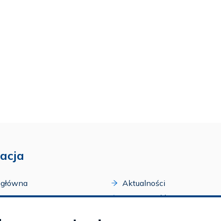
acja
 główna
Aktualności
acji
Dostępność
amy FAR
Szkolenia