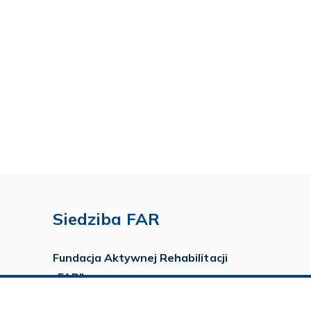
Siedziba FAR
Fundacja Aktywnej Rehabilitacji
„FAR”
ul. Ludwika Idzikowskiego 16