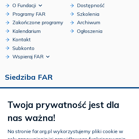
O Fundacji
Dostępność
Programy FAR
Szkolenia
Zakończone programy
Archiwum
Kalendarium
Ogłoszenia
Kontakt
Subkonto
Wspieraj FAR
Siedziba FAR
Fundacja Aktywnej Rehabilitacji „FAR”
ul. Ludwika Idzikowskiego 16
Twoja prywatność jest dla
00-710 Warszawa
nas ważna!
tel./fax:
22 651 88 02
tel.:
22 651 88 03
Na stronie far.org.pl wykorzystujemy pliki cookie w
tel.:
22 858 26 39