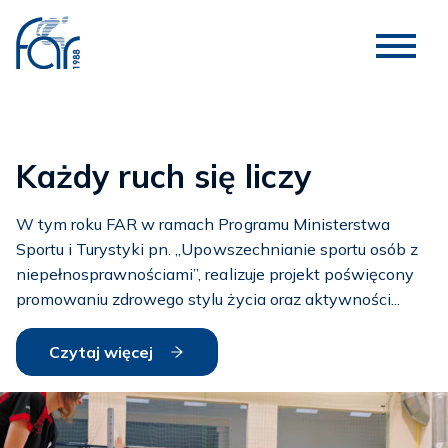
Wizyta studyjna w Estonii
W dniach 27–30 września nasz koordynator
wolontariatu odbył wizytę studyjną w Haapsalu, gdzie
zorganizowano pierwszy obóz Aktywnej Rehabilitacji
(AR), prowadzony przez Haapsalu Neurological
Rehabilitation Center (HNRC).
Czytaj więcej