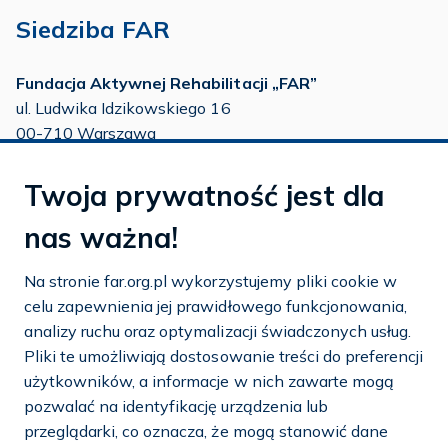
Siedziba FAR
Fundacja Aktywnej Rehabilitacji „FAR”
ul. Ludwika Idzikowskiego 16
00-710 Warszawa
tel./fax:
22 651 88 02
Twoja prywatność jest dla
tel.:
22 651 88 03
tel.:
22 858 26 39
nas ważna!
tel.:
22 642 22 91
Na stronie far.org.pl wykorzystujemy pliki cookie w
e-mail:
info@far.org.pl
celu zapewnienia jej prawidłowego funkcjonowania,
analizy ruchu oraz optymalizacji świadczonych usług.
Pliki te umożliwiają dostosowanie treści do preferencji
użytkowników, a informacje w nich zawarte mogą
Dostosuj cookies
pozwalać na identyfikację urządzenia lub
przeglądarki, co oznacza, że mogą stanowić dane
Mapa strony