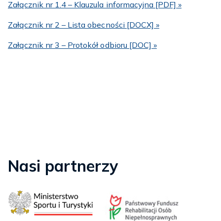
Załącznik nr 1.4 – Klauzula informacyjna [PDF] »
Załącznik nr 2 – Lista obecności [DOCX] »
Załącznik nr 3 – Protokół odbioru [DOC] »
Nasi partnerzy