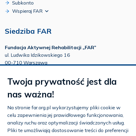
Subkonto
Wspieraj FAR
Siedziba FAR
Fundacja Aktywnej Rehabilitacji „FAR”
ul. Ludwika Idzikowskiego 16
00-710 Warszawa
tel./fax:
22 651 88 02
Twoja prywatność jest dla
tel.:
22 651 88 03
tel.:
22 858 26 39
nas ważna!
tel.:
22 642 22 91
Na stronie far.org.pl wykorzystujemy pliki cookie w
e-mail:
info@far.org.pl
celu zapewnienia jej prawidłowego funkcjonowania,
analizy ruchu oraz optymalizacji świadczonych usług.
Pliki te umożliwiają dostosowanie treści do preferencji