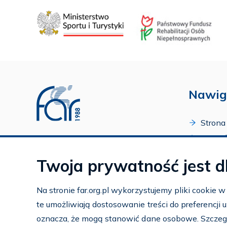
Nawig
Strona
O Fund
Profil FAR w serwisie Youtube
Progr
Profil FAR w serwisie Facebook
Twoja prywatność jest d
Zakońc
Profil FAR w serwisie Instagram
Kalend
Na stronie far.org.pl wykorzystujemy pliki cookie 
Kontak
te umożliwiają dostosowanie treści do preferencji
Subko
oznacza, że mogą stanowić dane osobowe. Szczeg