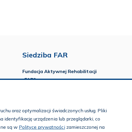
Siedziba FAR
Fundacja Aktywnej Rehabilitacji
„FAR”
ul. Ludwika Idzikowskiego 16
00-710 Warszawa
tel./fax:
22 651 88 02
uchu oraz optymalizacji świadczonych usług. Pliki
tel.:
22 651 88 03
identyfikację urządzenia lub przeglądarki, co
tel.:
22 858 26 39
pne są w
Polityce prywatności
zamieszczonej na