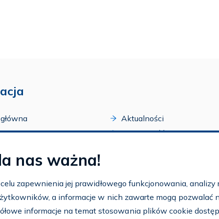
acja
 główna
Aktualności
acji
Dostępność
amy FAR
Szkolenia
la nas ważna!
zone programy
Archiwum
arium
Ogłoszenia
w celu zapewnienia jej prawidłowego funkcjonowania, analizy r
t
 użytkowników, a informacje w nich zawarte mogą pozwalać na 
nto
ółowe informacje na temat stosowania plików cookie dostę