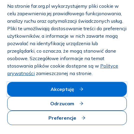
Na stronie far.org.pl wykorzystujemy pliki cookie w
e-mail:
info@far.org.pl
celu zapewnienia jej prawidłowego funkcjonowania,
analizy ruchu oraz optymalizacji świadczonych usług.
Pliki te umożliwiają dostosowanie treści do preferencji
użytkowników, a informacje w nich zawarte mogą
Dostosuj cookies
pozwalać na identyfikację urządzenia lub
przeglądarki, co oznacza, że mogą stanowić dane
Mapa strony
osobowe. Szczegółowe informacje na temat
stosowania plików cookie dostępne są w
Polityce
Polityka prywatności i cookies
prywatności
zamieszczonej na stronie.
© 2026 — FAR.org.pl
Akceptuję
Odrzucam
Preferencje