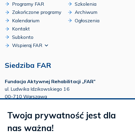
Programy FAR
Szkolenia
Zakończone programy
Archiwum
Kalendarium
Ogłoszenia
Kontakt
Subkonto
Wspieraj FAR
Siedziba FAR
Fundacja Aktywnej Rehabilitacji „FAR”
ul. Ludwika Idzikowskiego 16
00-710 Warszawa
tel./fax:
22 651 88 02
Twoja prywatność jest dla
tel.:
22 651 88 03
tel.:
22 858 26 39
nas ważna!
tel.:
22 642 22 91