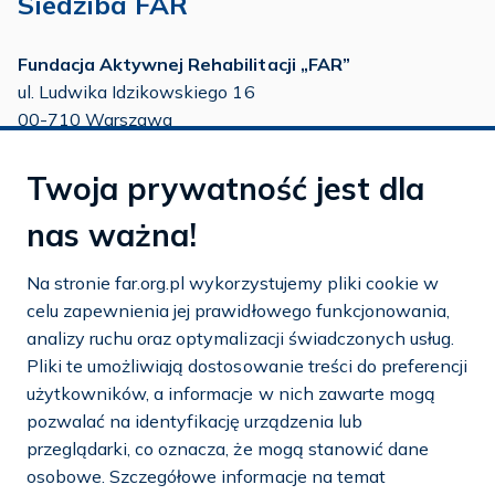
Siedziba FAR
Fundacja Aktywnej Rehabilitacji „FAR”
ul. Ludwika Idzikowskiego 16
00-710 Warszawa
tel./fax:
22 651 88 02
Twoja prywatność jest dla
tel.:
22 651 88 03
tel.:
22 858 26 39
nas ważna!
tel.:
22 642 22 91
Na stronie far.org.pl wykorzystujemy pliki cookie w
e-mail:
info@far.org.pl
celu zapewnienia jej prawidłowego funkcjonowania,
analizy ruchu oraz optymalizacji świadczonych usług.
Pliki te umożliwiają dostosowanie treści do preferencji
użytkowników, a informacje w nich zawarte mogą
Dostosuj cookies
pozwalać na identyfikację urządzenia lub
przeglądarki, co oznacza, że mogą stanowić dane
Mapa strony
osobowe. Szczegółowe informacje na temat