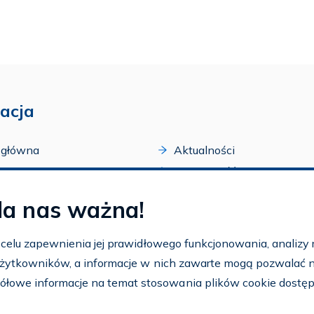
acja
 główna
Aktualności
acji
Dostępność
amy FAR
Szkolenia
la nas ważna!
zone programy
Archiwum
arium
Ogłoszenia
w celu zapewnienia jej prawidłowego funkcjonowania, analizy r
t
 użytkowników, a informacje w nich zawarte mogą pozwalać na 
nto
ółowe informacje na temat stosowania plików cookie dostę
aj FAR