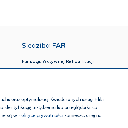
Siedziba FAR
Fundacja Aktywnej Rehabilitacji
„FAR”
ul. Ludwika Idzikowskiego 16
00-710 Warszawa
tel./fax:
22 651 88 02
uchu oraz optymalizacji świadczonych usług. Pliki
tel.:
22 651 88 03
identyfikację urządzenia lub przeglądarki, co
tel.:
22 858 26 39
pne są w
Polityce prywatności
zamieszczonej na
tel.:
22 642 22 91