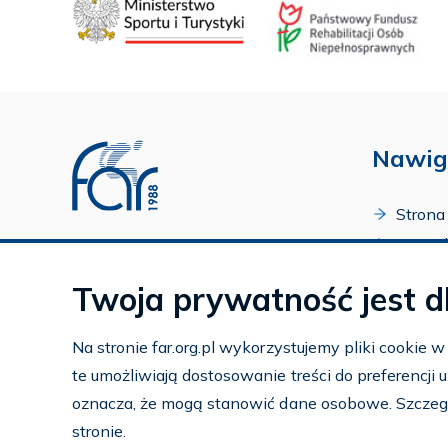
Nawig
Strona
O Fund
Profil FAR w serwisie Youtube
Progr
Profil FAR w serwisie Facebook
Twoja prywatność jest d
Zakońc
Profil FAR w serwisie Instagram
Kalend
Na stronie far.org.pl wykorzystujemy pliki cookie 
Kontak
te umożliwiają dostosowanie treści do preferencji
Subko
oznacza, że mogą stanowić dane osobowe. Szczeg
Wspier
stronie.